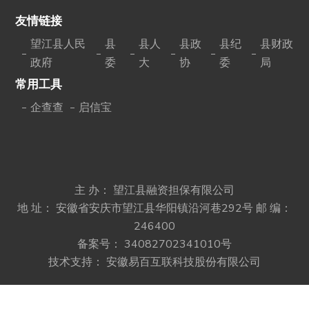
友情链接
望江县人民
县
县人
县政
县纪
县财政
政府
委
大
协
委
局
常用工具
企查查
启信宝
主 办： 望江县融资担保有限公司
地 址： 安徽省安庆市望江县华阳镇沿河巷292号
邮 编：
246400
备案号：
34082702341010号
技术支持：
安徽易百互联科技股份有限公司