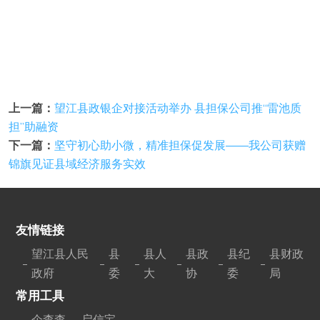
上一篇：
望江县政银企对接活动举办 县担保公司推“雷池质
担”助融资
下一篇：
坚守初心助小微，精准担保促发展——我公司获赠
锦旗见证县域经济服务实效
友情链接
望江县人民
县
县人
县政
县纪
县财政
政府
委
大
协
委
局
常用工具