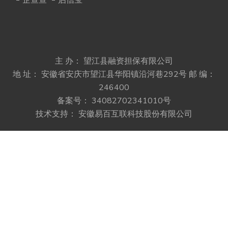
企查查
启信宝
主 办： 望江县融资担保有限公司
地 址： 安徽省安庆市望江县华阳镇沿河巷292号
邮 编：
246400
备案号：
34082702341010号
技术支持：
安徽易百互联科技股份有限公司